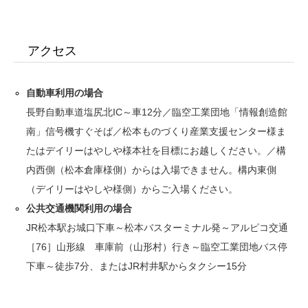
アクセス
自動車利用の場合
長野自動車道塩尻北IC～車12分／臨空工業団地「情報創造館
南」信号機すぐそば／松本ものづくり産業支援センター様ま
たはデイリーはやしや様本社を目標にお越しください。／構
内西側（松本倉庫様側）からは入場できません。構内東側
（デイリーはやしや様側）からご入場ください。
公共交通機関利用の場合
JR松本駅お城口下車～松本バスターミナル発～アルピコ交通
［76］山形線 車庫前（山形村）行き～臨空工業団地バス停
下車～徒歩7分、またはJR村井駅からタクシー15分