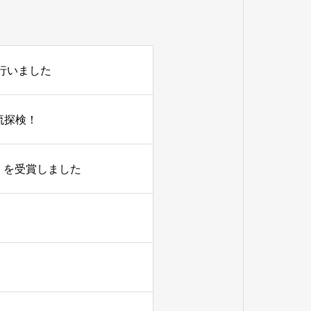
行いました
流探検！
」を受賞しました