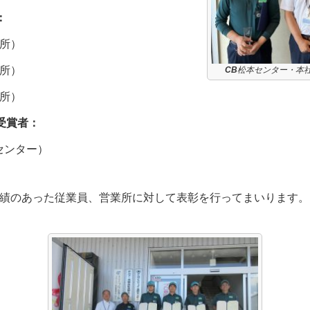
：
所）
所）
CB
松本センター・本
所）
受賞者：
センター）
績のあった従業員、営業所に対して表彰を行ってまいります。