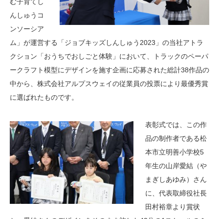
む子育てし
んしゅうコ
ンソーシア
ム」が運営する「ジョブキッズしんしゅう2023」の当社アトラ
クション「おうちでおしごと体験」において、トラックのペーパ
ークラフト模型にデザインを施す企画に応募された総計38作品の
中から、株式会社アルプスウェイの従業員の投票により最優秀賞
に選ばれたものです。
表彰式では、この作
品の制作者である松
本市立明善小学校5
年生の山岸愛結（や
まぎしあゆみ）さん
に、代表取締役社長
田村裕章より賞状