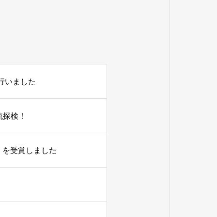
行いました
流探検！
」を受賞しました