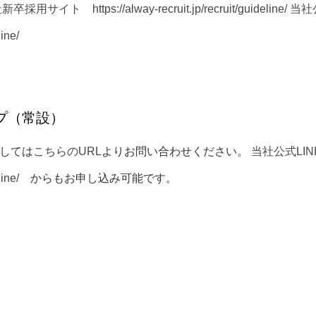
社新卒採用サイト
https://alway-recruit.jp/recruit/guideline/
当社
line/
プ（常設）
しては
こちらのURL
よりお問い合わせください。
当社公式LI
line/
からもお申し込み可能です。