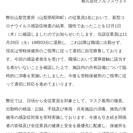
株式会社アルプスウェイ
弊社山梨営業所（山梨県昭和町）の従業員1名において、新型コ
ロナウイルス感染症検査の結果、陽性であったことを12月1日
（木）に確認しましたのでお知らせいたします。当該従業員は11
月29日（火）18時03分に退勤し、これ以降は職場に出勤せず、
現在は管轄保健所のご指導に従って適切に自宅療養しておりま
す。今回の感染者発生を受けて、職場において濃厚接触に該当す
る者がいないことを確認した上で、施設内の共有設備について臨
時的に消毒を実施いたしました。今後も管轄保健所のご指導に従
って適切に対応を進めてまいります。
弊社では、日頃から全従業員を対象として、マスク着用の徹底、
出勤時の検温・記録、手指及び車両・共有施設の消毒、換気の実
施等の感染症対策を常時実施しております。今後も引き続き関係
者の皆様及び全従業員の健康と安全を最優先に配慮し、保健所を