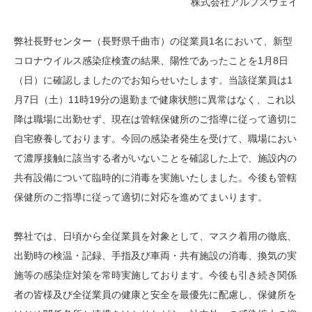
株式会社アルプスウェイ
弊社長野センター（長野県千曲市）の従業員1名において、新型
コロナウイルス感染症検査の結果、陽性であったことを1月8日
（日）に確認しましたのでお知らせいたします。当該従業員は1
月7日（土）11時19分の退勤まで健康状態に異常はなく、これ以
降は職場に出勤せず、現在は管轄保健所のご指導に従って適切に
自宅療養しております。今回の感染者発生を受けて、職場におい
て濃厚接触に該当する者がいないことを確認した上で、施設内の
共有設備について臨時的に消毒を実施いたしました。今後も管轄
保健所のご指導に従って適切に対応を進めてまいります。
弊社では、日頃から全従業員を対象として、マスク着用の徹底、
出勤時の検温・記録、手指及び車両・共有施設の消毒、換気の実
施等の感染症対策を常時実施しております。今後も引き続き関係
者の皆様及び全従業員の健康と安全を最優先に配慮し、保健所を