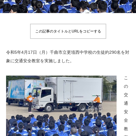
この記事のタイトルとURLをコピーする
令和5年4月17日（月）千曲市立更埴西中学校の生徒約290名を対
象に交通安全教室を実施しました。
こ
の
交
通
安
全
教