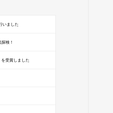
行いました
流探検！
」を受賞しました