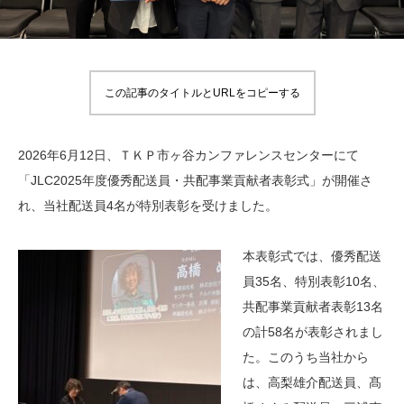
この記事のタイトルとURLをコピーする
2026年6月12日、ＴＫＰ市ヶ谷カンファレンスセンターにて
「JLC2025年度優秀配送員・共配事業貢献者表彰式」が開催さ
れ、当社配送員4名が特別表彰を受けました。
本表彰式では、優秀配送
員35名、特別表彰10名、
共配事業貢献者表彰13名
の計58名が表彰されまし
た。このうち当社から
は、高梨雄介配送員、髙