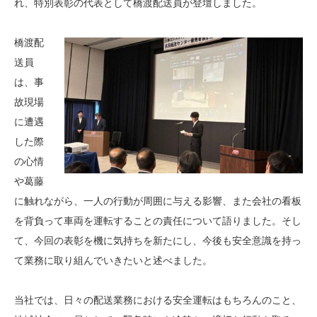
れ、特別表彰の代表として橋渡配送員が登壇しました。
橋渡配
送員
は、事
故現場
に遭遇
した際
の心情
や葛藤
に触れながら、一人の行動が周囲に与える影響、また会社の看板
を背負って車両を運転することの責任について語りました。そし
て、今回の表彰を機に気持ちを新たにし、今後も安全意識を持っ
て業務に取り組んでいきたいと述べました。
当社では、日々の配送業務における安全運転はもちろんのこと、