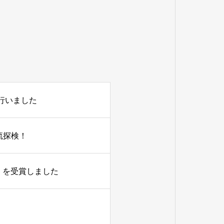
行いました
流探検！
」を受賞しました